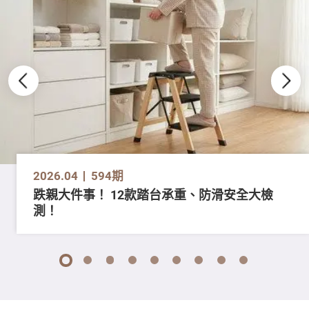
2026.04
594期
跌親大件事！ 12款踏台承重、防滑安全大檢
測！
1
2
3
4
5
6
7
8
9