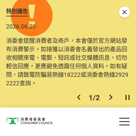
特別通告
關閉
2026.06.29
消委會提醒消費者及商戶，本會僅於官方網站發
布消費警示。如接獲以消委會名義發出的產品回
收相關來電、電郵、短訊或社交媒體訊息，切勿
輕信回應，更應避免透露任何個人資料。如有疑
問，請致電防騙易熱線18222或消委會熱線2929
2222查詢。
1
/
2
上一個
下一個
開
Skip to main content
目
消費者委員會