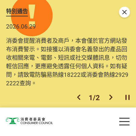
特別通告
關閉
2026.06.29
消委會提醒消費者及商戶，本會僅於官方網站發
布消費警示。如接獲以消委會名義發出的產品回
收相關來電、電郵、短訊或社交媒體訊息，切勿
輕信回應，更應避免透露任何個人資料。如有疑
問，請致電防騙易熱線18222或消委會熱線2929
2222查詢。
1
/
2
上一個
下一個
開
Skip to main content
目
消費者委員會