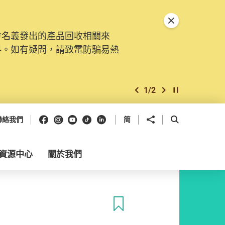
關閉特別通告
會名義發出的產品回收相關來
料。如有疑問，請致電防騙易熱
1
/
2
上一個
下一個
開始/暫停幻燈
Facebook
Instagram
Youtube
抖音
領英
分享到
開啟搜尋框
聯絡我們
简
資源中心
關於我們
收藏