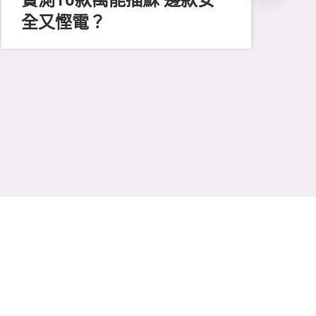
全又慳電？
202
尋
吸
強