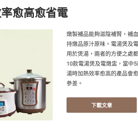
效率愈高愈省電
燉製補品能夠滋陰補腎，補
持燉品原汁原味。電湯煲及
用於煲湯，兩者的方便之處
10款電湯煲及電燉盅，當中
湯時加熱效率愈高的產品會
參差。
下載文章