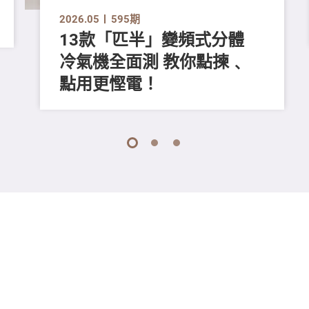
2026.05
595期
13款「匹半」變頻式分體
冷氣機全面測 教你點揀﹑
點用更慳電！
1
2
3