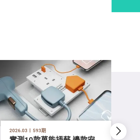
2026.03
593期
實測10款萬能插蘇 邊款安