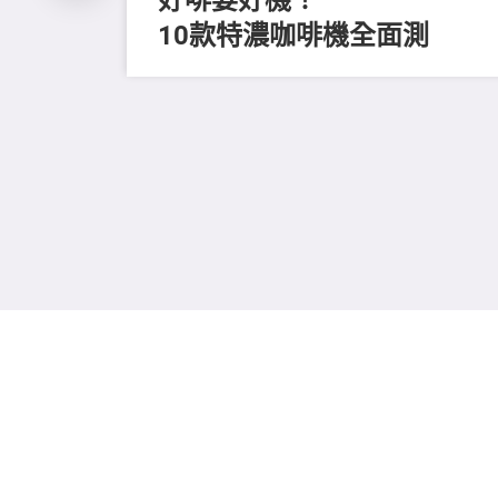
10款特濃咖啡機全面測
留
進