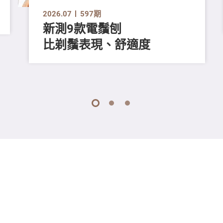
2026.07
597期
新測9款電鬚刨
比剃鬚表現、舒適度
1
2
3