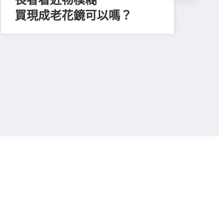
買現成老花鏡可以嗎？
202
「
顔
清