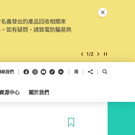
關閉特別通告
會名義發出的產品回收相關來
料。如有疑問，請致電防騙易熱
1
/
2
上一個
下一個
開始/暫停幻燈
Facebook
Instagram
Youtube
抖音
領英
分享到
開啟搜尋框
聯絡我們
简
資源中心
關於我們
收藏