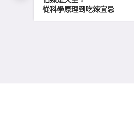
從科學原理到吃辣宜忌
磨毛