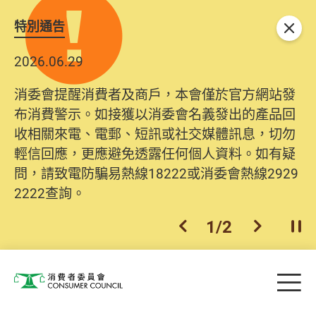
特別通告
關閉
2026.06.29
消委會提醒消費者及商戶，本會僅於官方網站發
布消費警示。如接獲以消委會名義發出的產品回
收相關來電、電郵、短訊或社交媒體訊息，切勿
輕信回應，更應避免透露任何個人資料。如有疑
問，請致電防騙易熱線18222或消委會熱線2929
2222查詢。
1
/
2
上一個
下一個
開
Skip to main content
目
消費者委員會