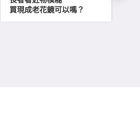
買現成老花鏡可以嗎？
202
「
顔
清