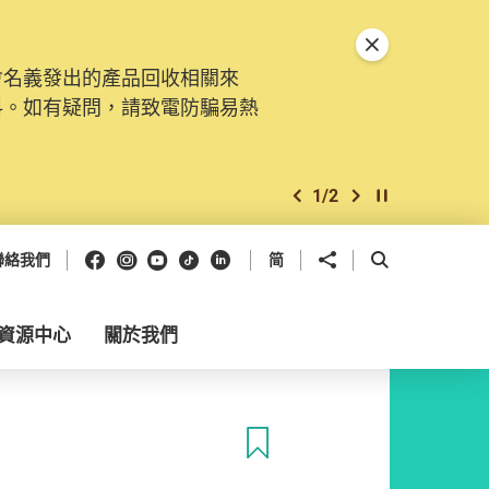
關閉特別通告
會名義發出的產品回收相關來
料。如有疑問，請致電防騙易熱
1
/
2
上一個
下一個
開始/暫停幻燈
Facebook
Instagram
Youtube
抖音
領英
分享到
開啟搜尋框
聯絡我們
简
資源中心
關於我們
收藏