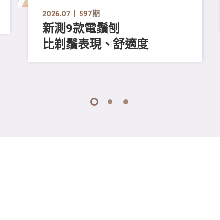
2026.07
597期
新測9款電鬚刨
比剃鬚表現、舒適度
1
2
3