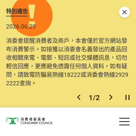
特別通告
關閉
2026.06.29
消委會提醒消費者及商戶，本會僅於官方網站發
布消費警示。如接獲以消委會名義發出的產品回
收相關來電、電郵、短訊或社交媒體訊息，切勿
輕信回應，更應避免透露任何個人資料。如有疑
問，請致電防騙易熱線18222或消委會熱線2929
2222查詢。
1
/
2
上一個
下一個
開
Skip to main content
目
消費者委員會