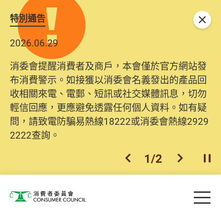
特別通告
關閉
2026.06.29
消委會提醒消費者及商戶，本會僅於官方網站發
布消費警示。如接獲以消委會名義發出的產品回
收相關來電、電郵、短訊或社交媒體訊息，切勿
輕信回應，更應避免透露任何個人資料。如有疑
問，請致電防騙易熱線18222或消委會熱線2929
2222查詢。
1
/
2
上一個
下一個
開
Skip to main content
目
消費者委員會