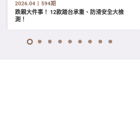
2026.04
594期
跌親大件事！ 12款踏台承重、防滑安全大檢
測！
1
2
3
4
5
6
7
8
9