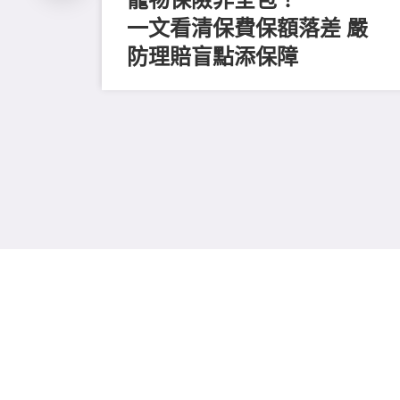
一文看清保費保額落差 嚴
防理賠盲點添保障
收