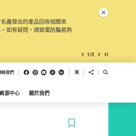
關閉特別通告
會名義發出的產品回收相關來
料。如有疑問，請致電防騙易熱
1
/
2
上一個
下一個
開始/暫停幻燈
Facebook
Instagram
Youtube
抖音
領英
分享到
開啟搜尋框
聯絡我們
简
資源中心
關於我們
收藏