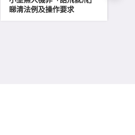
睇清法例及操作要求
202
懷
援