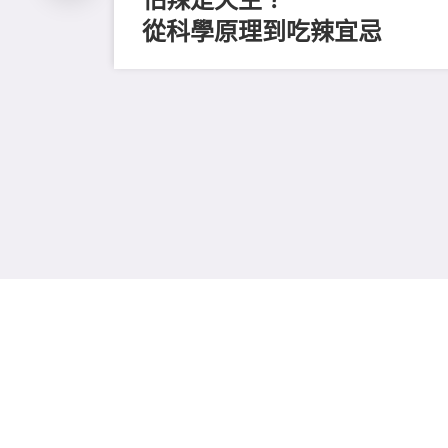
從科學原理到吃辣宜忌
磨毛