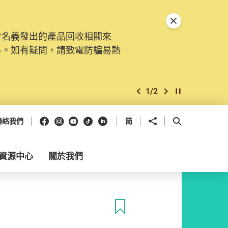
關閉特別通告
會名義發出的產品回收相關來
料。如有疑問，請致電防騙易熱
1
/
2
上一個
下一個
開始/暫停幻燈
Facebook
Instagram
Youtube
抖音
領英
分享到
開啟搜尋框
聯絡我們
简
資源中心
關於我們
收藏