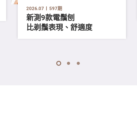
2026.07
597期
新測9款電鬚刨
比剃鬚表現、舒適度
1
2
3