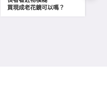
買現成老花鏡可以嗎？
202
「
顔
清