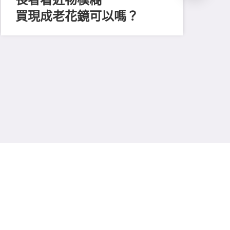
買現成老花鏡可以嗎？
202
「
顔
清