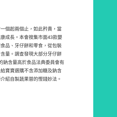
常一個起兩個止，如此矜貴，當
康成長。本會搜集市面43款嬰
類食品、牙仔餅和零食，從包裝
素含量。調查發現大部分牙仔餅
的鈉含量高於食品法典委員會有
長給寶寶選購不含添加糖及鈉含
師介紹自製蔬果蓉的慳錢妙法。