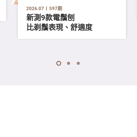
2026.07
597期
新測9款電鬚刨
比剃鬚表現、舒適度
1
2
3