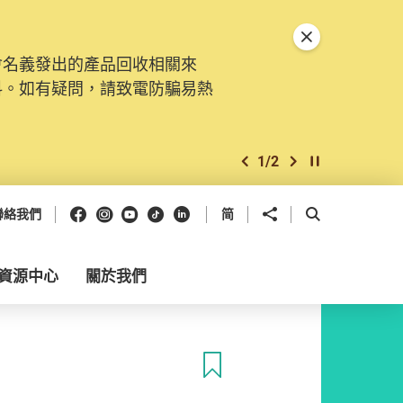
關閉特別通告
會名義發出的產品回收相關來
料。如有疑問，請致電防騙易熱
1
/
2
上一個
下一個
開始/暫停幻燈
Facebook
Instagram
Youtube
抖音
領英
分享到
開啟搜尋框
聯絡我們
简
資源中心
關於我們
收藏