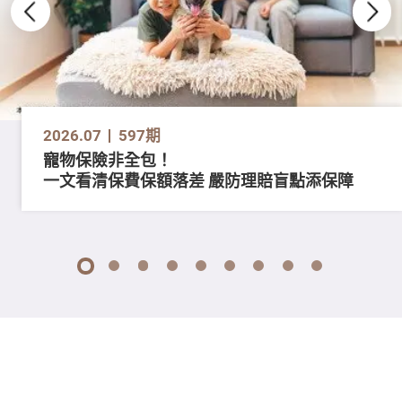
2026.07
597期
寵物保險非全包！
一文看清保費保額落差 嚴防理賠盲點添保障
1
2
3
4
5
6
7
8
9