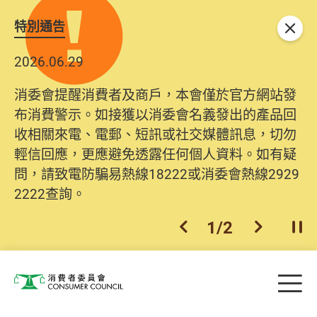
特別通告
關閉
2026.06.29
消委會提醒消費者及商戶，本會僅於官方網站發
布消費警示。如接獲以消委會名義發出的產品回
收相關來電、電郵、短訊或社交媒體訊息，切勿
輕信回應，更應避免透露任何個人資料。如有疑
問，請致電防騙易熱線18222或消委會熱線2929
2222查詢。
1
/
2
上一個
下一個
開
Skip to main content
目
消費者委員會