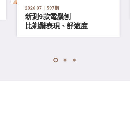
2026.07
597期
新測9款電鬚刨
比剃鬚表現、舒適度
1
2
3