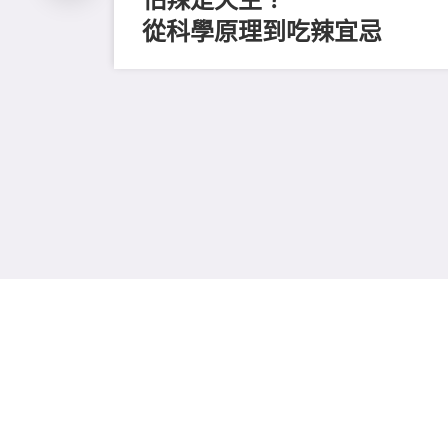
從科學原理到吃辣宜忌
資