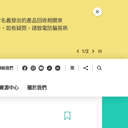
關閉特別通告
會名義發出的產品回收相關來
料。如有疑問，請致電防騙易熱
1
/
2
上一個
下一個
開始/暫停幻燈
Facebook
Instagram
Youtube
抖音
領英
分享到
開啟搜尋框
聯絡我們
简
資源中心
關於我們
收藏