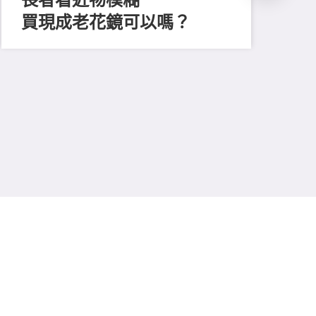
買現成老花鏡可以嗎？
202
「
顔
清