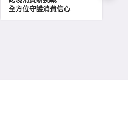
全方位守護消費信心
202
凝
廿