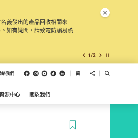
關閉特別通告
會名義發出的產品回收相關來
料。如有疑問，請致電防騙易熱
1
/
2
上一個
下一個
開始/暫停幻燈
Facebook
Instagram
Youtube
抖音
領英
分享到
開啟搜尋框
聯絡我們
简
資源中心
關於我們
收藏