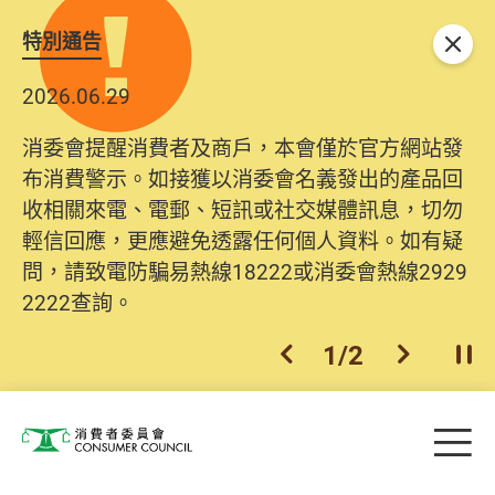
特別通告
關閉
2026.06.29
消委會提醒消費者及商戶，本會僅於官方網站發
布消費警示。如接獲以消委會名義發出的產品回
收相關來電、電郵、短訊或社交媒體訊息，切勿
輕信回應，更應避免透露任何個人資料。如有疑
問，請致電防騙易熱線18222或消委會熱線2929
2222查詢。
1
/
2
上一個
下一個
開
Skip to main content
目
消費者委員會