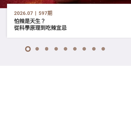
2026.07
597期
怕辣是天生？
從科學原理到吃辣宜忌
1
2
3
4
5
6
7
8
9