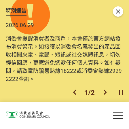
特別通告
關閉
2026.06.29
消委會提醒消費者及商戶，本會僅於官方網站發
布消費警示。如接獲以消委會名義發出的產品回
收相關來電、電郵、短訊或社交媒體訊息，切勿
輕信回應，更應避免透露任何個人資料。如有疑
問，請致電防騙易熱線18222或消委會熱線2929
2222查詢。
1
/
2
上一個
下一個
開
Skip to main content
目
消費者委員會