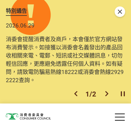
特別通告
關閉
2026.06.29
消委會提醒消費者及商戶，本會僅於官方網站發
布消費警示。如接獲以消委會名義發出的產品回
收相關來電、電郵、短訊或社交媒體訊息，切勿
輕信回應，更應避免透露任何個人資料。如有疑
問，請致電防騙易熱線18222或消委會熱線2929
2222查詢。
1
/
2
上一個
下一個
開
Skip to main content
目
消費者委員會