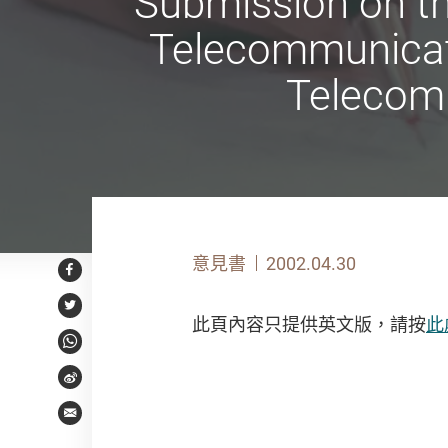
Submission on the
Telecommunicati
Telecom
意見書
2002.04.30
Facebook
Twitter
此頁內容只提供英文版，請按
此
WhatsApp
Weibo
Email