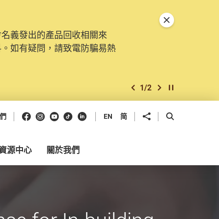
關閉特別通告
會名義發出的產品回收相關來
料。如有疑問，請致電防騙易熱
1
/
2
上一個
下一個
開始/暫停幻燈
Facebook
Instagram
Youtube
抖音
領英
分享到
開啟搜尋框
們
EN
简
資源中心
關於我們