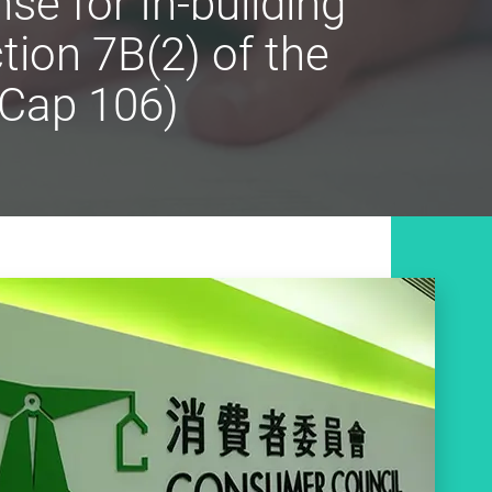
se for In-building
ion 7B(2) of the
Cap 106)