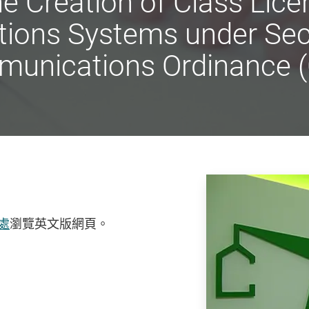
 Creation of Class Licen
ons Systems under Sect
munications Ordinance (
處
瀏覽英文版網頁。