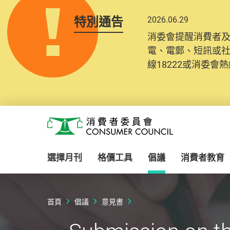
特別通告
2026.06.29
消委會提醒消費者
電、電郵、短訊或
線18222或消委會熱線
Skip to main content
消費者委員會
選擇月刊
格價工具
倡議
消費者教育
首頁
倡議
意見書