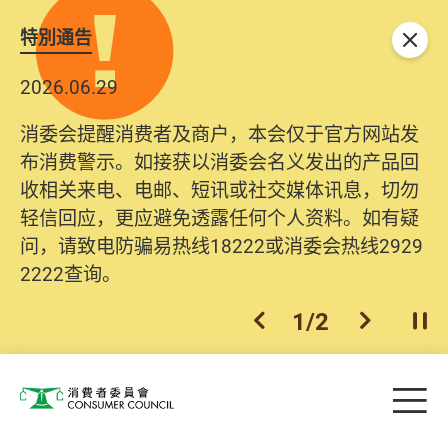
特別通告
关闭
2026.06.29
消委会提醒消费者及商户，本会仅于官方网站发
布消费警示。如接获以消委会名义发出的产品回
收相关来电、电邮、短讯或社交媒体讯息，切勿
轻信回应，更应避免透露任何个人资料。如有疑
问，请致电防骗易热线18222或消委会热线2929
2222查询。
1
/
2
上一个
下一个
开
Skip to main content
目
消费者委员会