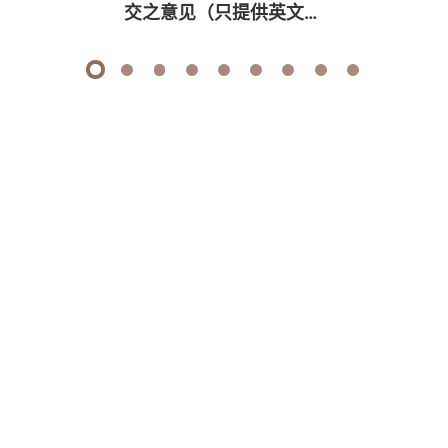
交之意见（只提供英文
版）
1
2
3
4
5
6
7
8
9