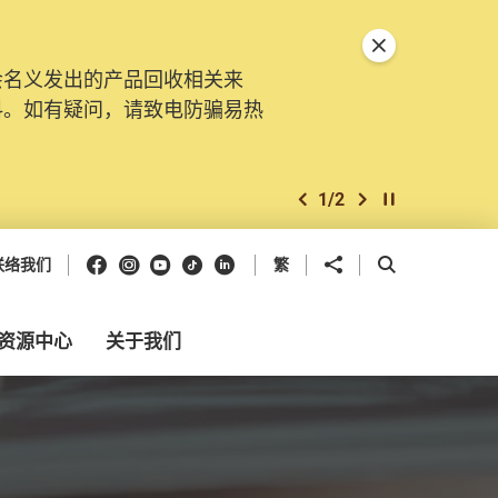
关闭特別通告
会名义发出的产品回收相关来
料。如有疑问，请致电防骗易热
1
/
2
上一个
下一个
开始/暂停幻灯
Facebook
Instagram
Youtube
抖音
领英
分享到
开启搜寻框
联络我们
繁
资源中心
关于我们