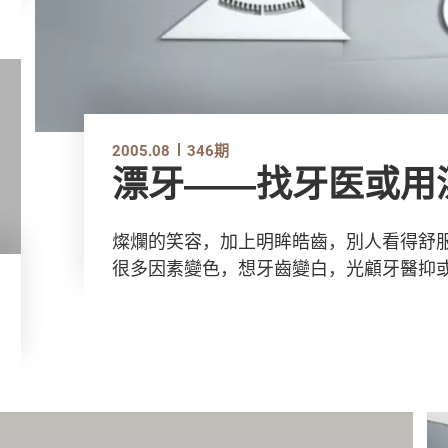
2005.08
346期
漂牙――找牙医或用
燦爛的笑容，加上明眸皓齒，別人看得舒
很多因素變色，想牙齒變白，光顧牙醫抑或