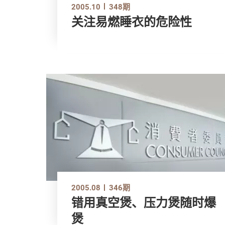
2005.10
348期
关注易燃睡衣的危险性
2005.08
346期
错用真空煲、压力煲随时爆
煲