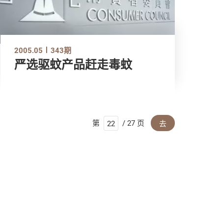
2005.05
343期
严选驱蚊产品赶走毒蚊
第
/ 27 页
去