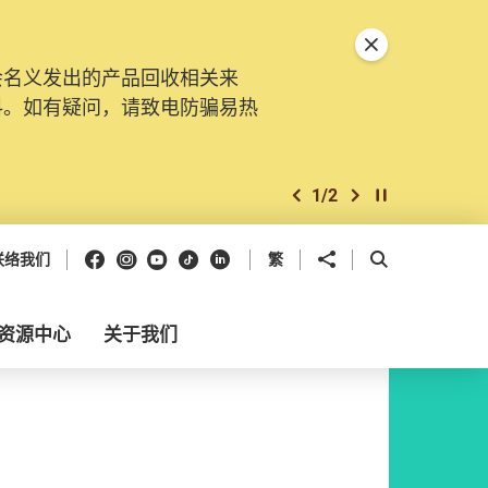
关闭特別通告
会名义发出的产品回收相关来
料。如有疑问，请致电防骗易热
1
/
2
上一个
下一个
开始/暂停幻灯
Facebook
Instagram
Youtube
抖音
领英
分享到
开启搜寻框
联络我们
繁
资源中心
关于我们