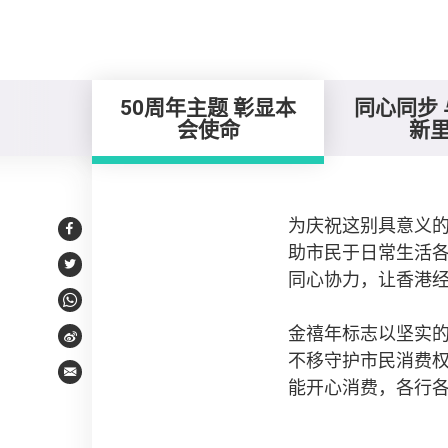
50周年主题 彰显本
同心同步
会使命
新
50周年主题 彰显本会
为庆祝这别具意义的
Facebook
助市民于日常生活
Twitter
同心协力，让香港
WhatsApp
金禧年标志以坚实
Weibo
不移守护市民消费
Email
能开心消费，各行