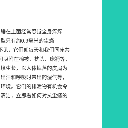
，睡在上面经常感觉全身痒痒
型只有约0.3毫米的尘蟎
眼看不见，它们却每天和我们同床共
可吸附在棉被、枕头、床褥等，
环境生长，以人体掉落的皮屑为
时出汗和呼吸时带出的湿气等，
的环境。它们的排泄物有机会令
居清洁，立即看如何对抗尘蟎的