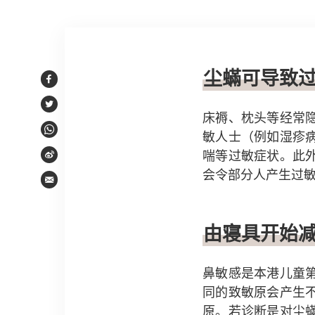
文章内容
尘蟎可导致
Facebook
Twitter
床褥、枕头等经常
敏人士（例如湿疹
WhatsApp
喘等过敏症状。此
Weibo
会令部分人产生过
Email
由寝具开始
鼻敏感是本港儿童
同的致敏原会产生
原。若诊断是对尘