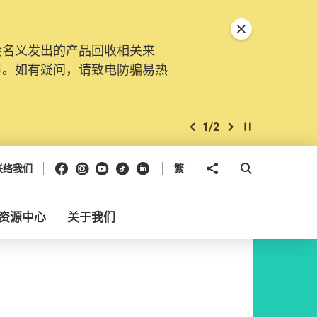
关闭特別通告
会名义发出的产品回收相关来
料。如有疑问，请致电防骗易热
1
/
2
上一个
下一个
开始/暂停幻灯
Facebook
Instagram
Youtube
抖音
领英
分享到
开启搜寻框
联络我们
繁
资源中心
关于我们