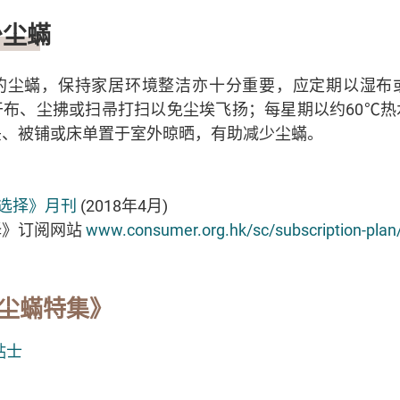
少尘蟎
的尘蟎，保持家居环境整洁亦十分重要，应定期以湿布
干布、尘拂或扫帚打扫以免尘埃飞扬；每星期以约60℃热
头、被铺或床单置于室外晾晒，有助减少尘蟎。
《选择》月刊
(2018年4月)
择》订阅网站
www.consumer.org.hk/sc/subscription-plan/
尘蟎特集》
贴士