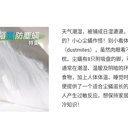
天气潮湿，被铺成日湿漉漉
的？小心尘蟎作怪！别小看体
（dustmites），虽然肉
枕。尘蟎有8只附吸盘的脚，
通常在潮湿、温暖及阴暗的
食物，加上人体体温、睡觉
便提供了一个适合尘蟎滋长
人产生过敏反应。想保持家
冷知识！