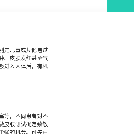
别是儿童或其他易过
肿、皮肤发红甚至气
吸进入人体后，有机
塞等，不同患者对不
做皮肤测试确定致敏
尘蟎的机会。可先由