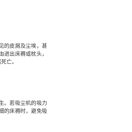
见的皮屑及尘埃，甚
由进出床褥或枕头，
然死亡。
生。若吸尘机的吸力
细的床褥时，避免吸