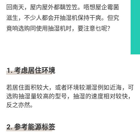
回南天，屋内屋外都黐笠笠。唔想屋企霉菌
滋生，不少人都会开抽湿机保持干爽。但究
竟响选购同使用抽湿机时，要注意乜呢？
文章内容
1. 考虑居住环境
若居住面积较大，或者环境较潮湿例如近海，可
选购抽湿量较高的型号，抽湿的速度相对较快，
反之亦然。
2. 参考能源标签