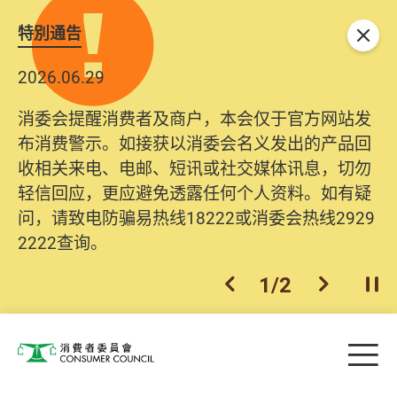
特別通告
关闭
2026.06.29
消委会提醒消费者及商户，本会仅于官方网站发
布消费警示。如接获以消委会名义发出的产品回
收相关来电、电邮、短讯或社交媒体讯息，切勿
轻信回应，更应避免透露任何个人资料。如有疑
问，请致电防骗易热线18222或消委会热线2929
2222查询。
1
/
2
上一个
下一个
开
Skip to main content
目
消费者委员会