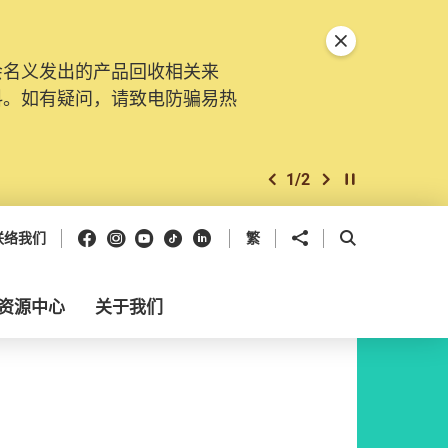
关闭特別通告
会名义发出的产品回收相关来
料。如有疑问，请致电防骗易热
1
/
2
上一个
下一个
开始/暂停幻灯
Facebook
Instagram
Youtube
抖音
领英
分享到
开启搜寻框
联络我们
繁
资源中心
关于我们