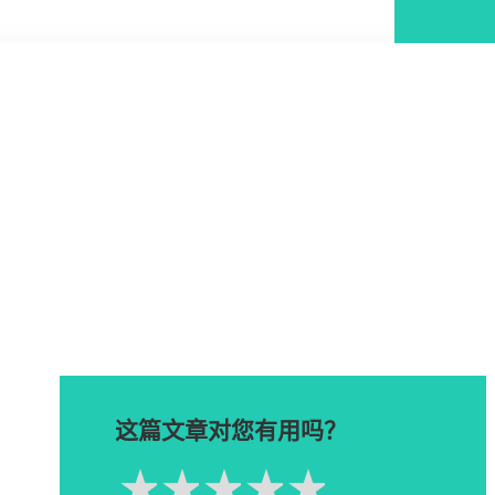
这篇文章对您有用吗？
1星
2星
3星
4星
5星
Please rate