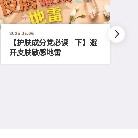
2025.05.06
【护肤成分党必读 - 下】避
开皮肤敏感地雷
202
【
肤