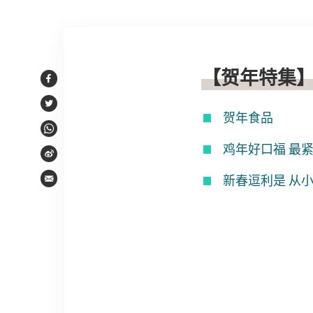
文章内容
【贺年特集
Facebook
Twitter
贺年食品
WhatsApp
鸡年好口福 最
Weibo
新春逗利是 从
Email