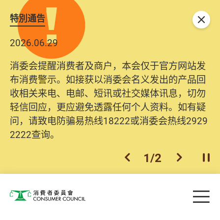
特別通告
关闭
2026.06.29
消委会提醒消费者及商户，本会仅于官方网站发
布消费警示。如接获以消委会名义发出的产品回
收相关来电、电邮、短讯或社交媒体讯息，切勿
轻信回应，更应避免透露任何个人资料。如有疑
问，请致电防骗易热线18222或消委会热线2929
2222查询。
1
/
2
上一个
下一个
开
Skip to main content
目
消费者委员会