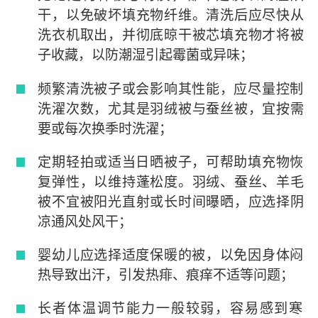
干，以免破坏填充物纤维。清洗后应尽快从
洗衣机取出，并彻底晾干被芯填充物才将被
子收藏，以防潮湿引起霉菌或异味；
频繁清洗被子或会影响其性能，应尽量控制
洗濯次数，尤其是羽绒被与蚕丝被，宜按需
要或每次换季时洗濯；
定期轻拍或适当日晒被子，可帮助填充物恢
复弹性，以维持蓬松度。羽绒、蚕丝、羊毛
被不宜被阳光直射或长时间曝晒，应选择阴
凉通风处风干；
婴幼儿应选择适度保暖的被，以免因身体闷
热导致出汗，引发热痱、痕痒不适等问题；
长者体温调节能力一般较弱，容易感到寒