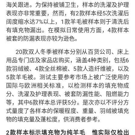
海关跟进。为保持被铺卫生，样本的洗濯及护理
表现亦非常重要，然而，有2款样本经5次洗濯后
阔度缩水达7%以上，1款羊毛被样本则于清洗后
有填充物漏出。在模拟日常使用方面，4款样本
被套的防漏表现亦较为逊色。
20款双人冬季被样本分别从百货公司、床上
用品专门店及家品店购买，涵盖4种类别，包括6
款羽绒被、4款全丝棉被、5款人造纤维被，以及
5款羊毛被。测试主要参考市场上被广泛使用的
国际与欧洲相关标准，以检测样本的填充物成
分、洗濯及护理表现、被套防漏性能、阻燃能力
等，其中6款样本总评获5分。是次亦以不评分方
式量度了各样本的保暖程度、重量、羽绒被填充
物的填充量及蓬松度，供消费者参考。
2
款样本标示填充物为纯羊毛 惟实际仅检出