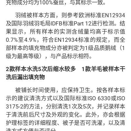
充物成分均为100%蚕丝，与其标示一致。
羽绒被样本方面，则参考欧洲标准EN12934
及国际羽绒羽毛局IDFB标准Part 12进行检测。结
果显示，所有样本的实测含绒量均高于标示值
0.7%至4.9%，符合EN12934标准的规定，而全
部样本的填充物成分亦被判定为1级品质鹅绒（1
级为最高等级），与产品标示相符。
2
款样本水洗
5
次后缩水较多
1
款羊毛被样本干
洗后漏出填充物
被铺长时间使用，应保持卫生。按各样本标
示的建议清洗方式以及国际标准ISO 6330或ISO
3175-2的方法，分别清洗1次及5次，并记录样本
于清洗前后尺寸及外观的变化。此外，亦会根据
护理标签的详细程度、被子是否可洗濯，以及清