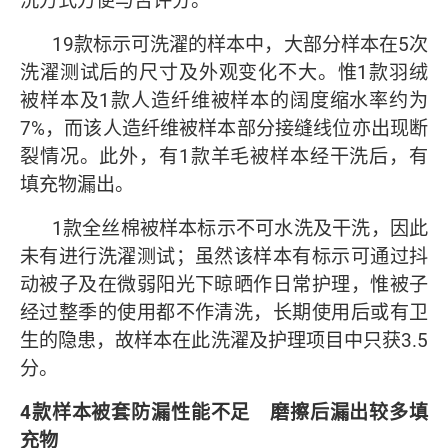
洗方式方便与否评分。
19款标示可洗濯的样本中，大部分样本在5次
洗濯测试后的尺寸及外观变化不大。惟1款羽绒
被样本及1款人造纤维被样本的阔度缩水率约为
7%，而该人造纤维被样本部分接缝线位亦出现断
裂情况。此外，有1款羊毛被样本经干洗后，有
填充物漏出。
1款全丝棉被样本标示不可水洗及干洗，因此
未有进行洗濯测试；虽然该样本有标示可通过抖
动被子及在微弱阳光下晾晒作日常护理，惟被子
经过整季的使用都不作清洗，长期使用后或有卫
生的隐患，故样本在此洗濯及护理项目中只获3.5
分。
4
款样本被套防漏性能不足 磨擦后漏出较多填
充物