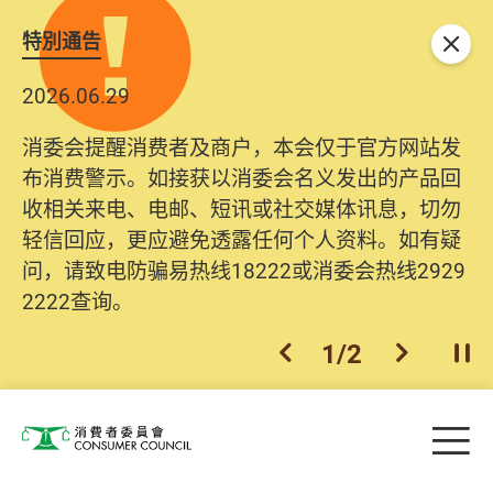
特別通告
关闭
2026.06.29
消委会提醒消费者及商户，本会仅于官方网站发
布消费警示。如接获以消委会名义发出的产品回
收相关来电、电邮、短讯或社交媒体讯息，切勿
轻信回应，更应避免透露任何个人资料。如有疑
问，请致电防骗易热线18222或消委会热线2929
2222查询。
1
/
2
上一个
下一个
开
Skip to main content
目
消费者委员会