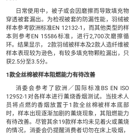
日常使用中，被子或会因磨擦而导致填充物
穿透被套漏出。为检视被套的防漏性能，羽绒被
样本参考欧洲标准EN 12132-1，而其他类型的样
本则参考EN 15586标准，进行2,700次磨擦循
环。结果显示， 2款羽绒被样本及2款人造纤维被
样本表现较为逊色，有较多填充物颗粒漏出，只
获2.5分至3.5分。
1
款全丝棉被样本阻燃能力有待改善
消委会参考了欧洲／国际标准BS EN ISO
12952-1对各样本进行薰烧香烟测试。当技术人
员将点燃的香烟放置于1款全丝棉被样本底部
时，样本出现逐渐加剧的薰烧现象，其阻燃能力
有待改善。尽管其余19款样本均未见着火或薰烧
的情况，消委会仍提醒消费者切勿在床上吸烟，