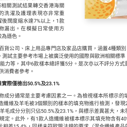
將相關測試結果轉交香港海關
的洗濯及護理表現亦非常重
濯後闊度縮水達7%以上，1款
物漏出。在模擬日常使用方
較為遜色。
從百貨公司、床上用品專門店及家品店購買，涵蓋4種類別
。測試主要參考市場上被廣泛使用的國際與歐洲相關標準
能力等，其中6款樣本總評獲5分。是次亦以不評分方式
供消費者參考。
惟實際僅檢出
50.5%
及
23.1%
物成分通常是主要考慮因素之一。為檢視樣本所標示的
全絲棉、人造纖維及羊毛被3個類別的樣本的填充物進行檢測，發
毛成分分別只佔50.5%及23.1%，與標示差異甚大，
規定。此外，有1款人造纖維被樣本標示其填充物含有4
標示相差15.4%，同樣未符歐盟法規的要求（混合纖維產