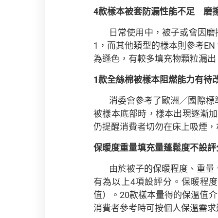
4
款樣本被套防漏性能不足 磨
日常使用中，被子或會因磨擦
1，而其他類型的樣本則參考EN 
為遜色，有較多填充物顆粒漏出，只
1
款全絲棉被樣本阻燃能力有待
消委會參考了歐洲／國際標準B
被樣本底部時，樣本出現逐漸加
仍提醒消費者切勿在床上吸煙，
保暖度重量填充量蓬鬆度不設評
由於被子的保暖程度、重量
有為以上4項設評分。保暖程度量度參
值）。20款樣本量得的保溫值介乎
消費者參考時可按個人保溫需求