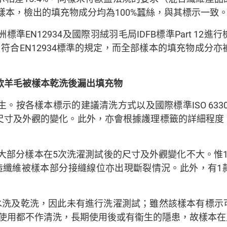
樣本，檢出的填充物成分均為100%蠶絲，與其標示一致
準EN12934及國際羽絨羽毛局IDFB標準Part 1
%，符合EN12934標準的規定，而全部樣本的填充物成分
款羊毛被樣本乾洗後漏出填充物
按各樣本標示的建議清洗方式以及國際標準ISO 6330或I
尺寸及外觀的變化。此外，亦會根據護理標籤的詳細程度
，大部分樣本在5次洗濯測試後的尺寸及外觀變化不大。惟
造纖維被樣本部分接縫線位亦出現斷裂情況。此外，有1
水洗及乾洗，因此未有進行洗濯測試；雖然該樣本有標示
使用都不作清洗，長期使用後或有衞生的隱患，故樣本在此