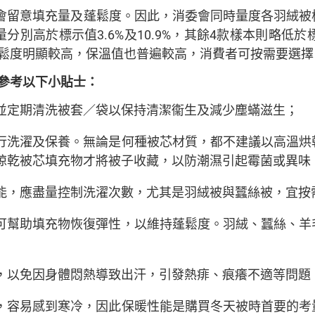
會留意填充量及蓬鬆度。因此，消委會同時量度各羽絨被
別高於標示值3.6%及10.9%，其餘4款樣本則略低於標
鬆度明顯較高，保溫值也普遍較高，消費者可按需要選擇
參考以下小貼士：
並定期清洗被套／袋以保持清潔衞生及減少塵蟎滋生；
行洗濯及保養。無論是何種被芯材質，都不建議以高溫烘
晾乾被芯填充物才將被子收藏，以防潮濕引起霉菌或異味
能，應盡量控制洗濯次數，尤其是羽絨被與蠶絲被，宜按
可幫助填充物恢復彈性，以維持蓬鬆度。羽絨、蠶絲、羊
，以免因身體悶熱導致出汗，引發熱痱、痕癢不適等問題
，容易感到寒冷，因此保暖性能是購買冬天被時首要的考