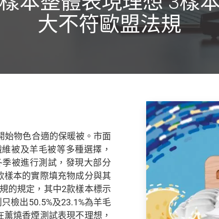
樣本整體表現理想 3樣
大不符歐盟法規
開始物色合適的保暖被。市面
纖維被及羊毛被等多種選擇，
冬季被進行測試，發現大部分
款樣本的實際填充物成分與其
規的規定，其中2款樣本標示
檢出50.5%及23.1%為羊毛
在薰燒香煙測試表現不理想，