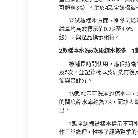
可超過3%）。至於4款全絲棉被
羽絨被樣本方面，則參考歐洲標
絨量均高於標示值0.7%至4.9
級），與產品標示相符。
2
款樣本水洗
5
次後縮水較多
1
被鋪長時間使用，應保持衞生。
及5次，並記錄樣本於清洗前後
便與否評分。
19款標示可洗濯的樣本中
的闊度縮水率約為7%，而該人
出。
1款全絲棉被樣本標示不可
作日常護理，惟被子經過整季的