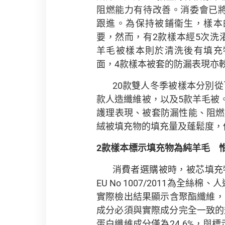
阻燃能力有待改善。消委會已
跟進。為保持被鋪衞生，樣本
要，然而，有2款樣本經5次洗
羊毛被樣本則於清洗後有填充
面，4款樣本被套的防漏表現亦
20款雙人冬季被樣本分別
款人造纖維被，以及5款羊毛被
護理表現、被套防漏性能、阻燃
絨被填充物的填充量及蓬鬆度，
2
款樣本標示填充物為純羊毛 
消費者選購被時，被芯填充
EU No 1007/2011為
實際檢出結果顯示含聚酯纖維，羊
成分必須與實際成分完全一致的
蛋白纖維成分僅為24.6%，與