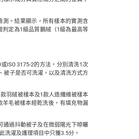
。
2進行檢測。結果顯示，所有樣本的實測含
亦被判定為1級品質鵝絨（1級為最高等
SO 3175-2的方法，分別清洗1次
、被子是否可洗濯，以及清洗方式方
1款羽絨被樣本及1款人造纖維被樣本
款羊毛被樣本經乾洗後，有填充物漏
可通過抖動被子及在微弱陽光下晾曬
洗濯及護理項目中只獲3.5分。