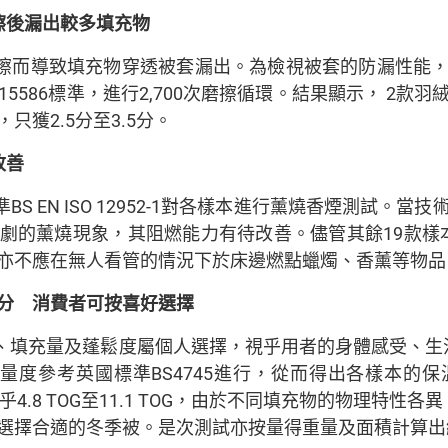
擦後漏出較多填充物
而導致填充物穿透被套漏出。為檢視被套的防漏性能，羽絨被
15586標準，進行2,700次磨擦循環。結果顯示， 2
獲2.5分至3.5分。
改善
S EN ISO 12952-1對各樣本進行薰燒香煙測試。
劇的薰燒現象，其阻燃能力有待改善。儘管其餘19款樣
亦不應在無人看管的情況下於床邊燃點蠟燭、香薰等物品
分 消費者可按喜好選擇
、填充量及蓬鬆度屬個人選擇，視乎用者的身體感受、生
考英國標準BS4745進行，從而得出各樣本的保溫值（Therm
4.8 TOG至11.1 TOG，由於不同填充物的物理特
選擇合適的冬季被。是次測試亦按量得重量及面積計算出