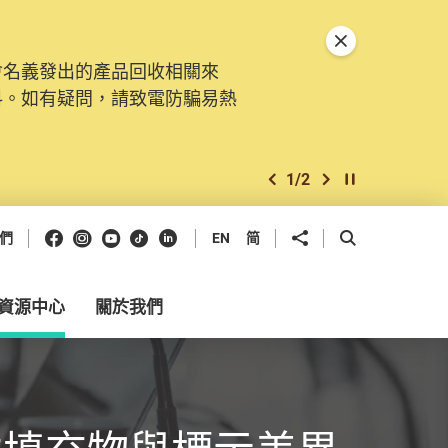
關閉特別通告
會名義發出的產品回收相關來
料。如有疑問，請致電防騙易熱
1
/
2
上一個
下一個
開始/暫停幻燈
Facebook
Instagram
Youtube
抖音
領英
分享到
開啟搜尋框
們
EN
简
資源中心
關於我們