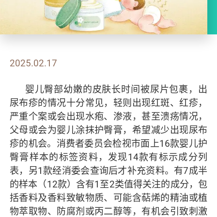
2025.02.17
婴儿臀部幼嫩的皮肤长时间被尿片包裹，出
尿布疹的情况十分常见，轻则出现红斑、红疹，
严重个案或会出现水疱、渗液，甚至溃疡情况，
父母或会为婴儿涂抹护臀膏，希望减少出现尿布
疹的机会。消费者委员会检视市面上16款婴儿护
臀膏样本的标签资料，发现14款有标示成分列
表，另1款经消委会查询后才补充资料。有7成半
的样本（12款）含有1至2类值得关注的成分，包
括香料及香料致敏物质、可能含萜烯的精油或植
物萃取物、防腐剂或丙二醇等，有机会引致刺激