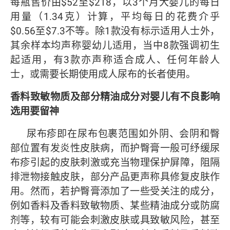
每瓶售价由$52至$218，以3个月大婴儿的每日
用量（1.34克）计算，平均每日的花费介乎
$0.56至$7.3不等。除1款没有标示适用人士外，
其余样本均声称婴幼儿适用，当中8款强调初生
起适用，有3款亦声称适合成人、任何年龄人
士，或需要长期使用成人尿布的长者使用。
香料致敏物质及部分精油成分对婴儿有不良影响
选用要留神
尿布疹即在尿布包裹范围如外阴、会阴和臀
部位置有发炎性皮肤病，而护臀膏一般可纾缓尿
布疹引起的皮肤刺激或充当物理保护屏障，阻隔
排泄物接触皮肤，部分产品更声称具修复皮肤作
用。然而，若护臀膏添加了一些受关注的成分，
例如香料及香料致敏物质、某些精油成分或防腐
剂等，较有可能会刺激皮肤或具致敏风险，甚至