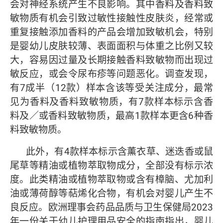
会对神经系统产生不良影响。其中香料及香料致
敏物质有机会引致过敏性接触性皮肤炎，经常或
重复接触添加香料的产品会增加致敏机会，特别
是婴幼儿皮肤较薄、表面面积与体重之比例又较
大，容易因过量及长期接触香料致敏物而出现过
敏反应，或会令尿布疹等问题恶化。调查发现，
有7成半（12款）样本含该等受关注成分，最常
见为香料及香料致敏物质，有7款样本标示含香
料及／或香料致敏物质，最高1款样本更含6种香
料致敏物质。
此外，有4款样本标示含薰衣草、迷迭香或鼠
尾草等精油或植物萃取物成分，全部没有标示浓
度。此类精油或植物萃取物或含有樟脑、尤加利
油或薄荷醇等萜烯化合物，有机会对婴儿产生不
良反应。欧洲理事会药品品质与卫生保健局2023
年一份关于幼儿护理用品安全的指南指出，婴儿