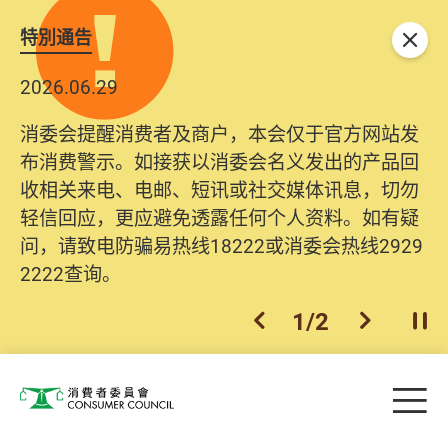
特別通告
关闭
2026.06.29
消委会提醒消费者及商户，本会仅于官方网站发
布消费警示。如接获以消委会名义发出的产品回
收相关来电、电邮、短讯或社交媒体讯息，切勿
轻信回应，更应避免透露任何个人资料。如有疑
问，请致电防骗易热线18222或消委会热线2929
2222查询。
1
/
2
上一个
下一个
开
Skip to main content
目
消费者委员会