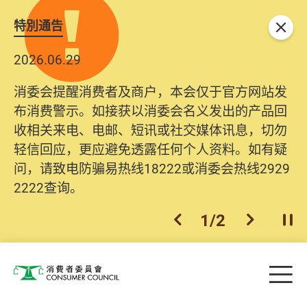
特別通告
关闭
2026.06.29
消委会提醒消费者及商户，本会仅于官方网站发
布消费警示。如接获以消委会名义发出的产品回
收相关来电、电邮、短讯或社交媒体讯息，切勿
轻信回应，更应避免透露任何个人资料。如有疑
问，请致电防骗易热线18222或消委会热线2929
2222查询。
1
/
2
上一个
下一个
开
Skip to main content
目
消费者委员会