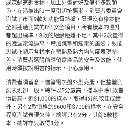
或深鍋烹調食物，加上外型討好及備有多款顏
色，在港推出時一度引起搶購潮。消費者委員會
測試了市面9款多功能電熱盤，發現沒有樣本能
全部通過測試的8個安全項目，所有樣本的溫升
都超出標準，8款的絕緣距離不足，其中2款量得
的洩漏電流過高，增加跳掣和觸電的風險；效能
測試亦顯示各樣本在預熱及熱力均勻度表現參
差。消費者選購前應留意產品的安全及效能，使
用時須按說明書的指示，小心應用。
消費者須留意，儘管電熱盤外型亮麗，但整體測
試表現卻一般。總評以5分最高，樣本中除1款售
價最高，近$1,000的樣本，取得4分的較佳成績
外，另有2款價格約$600和$700的樣本，在安全
程度測試表現欠佳，總評只有2分。其餘6款樣
本，總評亦只取得3分。