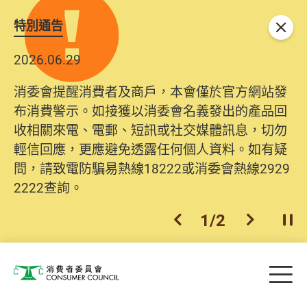
特別通告
關閉
2026.06.29
消委會提醒消費者及商戶，本會僅於官方網站發
布消費警示。如接獲以消委會名義發出的產品回
收相關來電、電郵、短訊或社交媒體訊息，切勿
輕信回應，更應避免透露任何個人資料。如有疑
問，請致電防騙易熱線18222或消委會熱線2929
2222查詢。
1
/
2
上一個
下一個
開
Skip to main content
目
消費者委員會