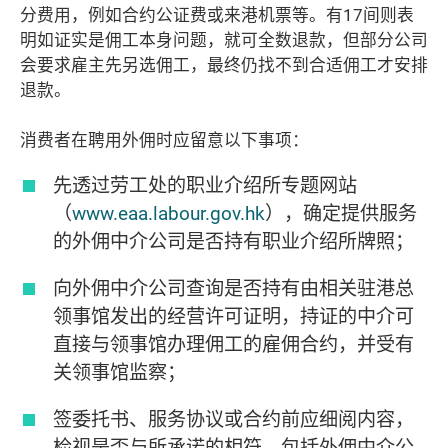
分费用，例如合约公证费或来港机票等。有17间则表
明如证实是佣工本身问题，就可全数退款，但部分公司
会要求雇主先另选佣工，最终仍找不到合适佣工才安排
退款。
消费者在聘用外佣时应留意以下事项：
先透过劳工处的职业介绍所专题网站
（
www.eaa.labour.gov.hk
），确定提供服务
的外佣中介公司是否持有职业介绍所牌照；
向外佣中介公司查询是否持有由相关驻港总
领事馆发出的经营许可证明，持证的中介可
直接与领事馆办理佣工的雇佣合约，并受有
关领事馆监察；
签委托书、服务协议或合约前应细阅内容，
检视是否与所承诺的相符，包括外佣中介公