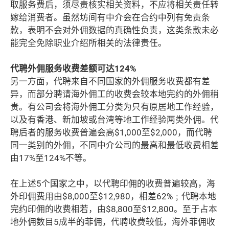
取服务费后，须尽责核实相关资料，不应将相关责任转
嫁给消费者。虽然坊间有中介会在合约中列有免责条
款，表明不会对外佣数据的真确性负责，这类条款未必
能完全免除职业介绍所相关的法律责任。
代聘外佣服务收费差额可达124%
另一方面，代聘来自不同国家的外佣服务收费都有差
异，而部分聘请海外佣工的收费会较本地完约的外佣稍
贵。有公司会将海外佣工分类为只有原居地工作经验，
以及有香港、新加坡或台湾等地工作经验两类外佣。代
聘后者的服务收费普遍会高$1,000至$2,000，而代聘
同一类别的外佣，不同中介公司的最高和最低收费相差
由17%至124%不等。
在上述5个国家之中，以代聘印佣的收费普遍较高，海
外印佣费用由$8,000至$12,980，相差62%﹔代聘本地
完约印佣的收费相若，由$8,800至$12,800。至于占本
地外佣数目5成半的菲佣，代聘收费较低，海外菲佣收