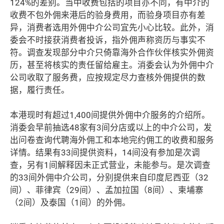
124%的差别。当中收费包括的项目亦不同，有中介的
收费不包外佣来港后的验身费用，而验身项目亦有差
异，消费者选用外佣中介公司宜先小心比较。此外，消
委会不时接获消费者投诉，指外佣声称资历与事实不
符。调查发现部分中介只倚靠海外合作伙伴核实外佣资
历，甚至将核实的责任留给雇主。消委会认为外佣中介
公司收取了服务费，应按规定尽力查核外佣提供的数
据，履行责任。
本港现时有超过1,400间提供外佣中介服务的介绍所。
消委会早前抽选48家有3间分店或以上的中介公司，发
出问卷查询代聘海外佣工和本地完约佣工的收费和服务
详情。结果有33间提供资料，14间没有参加是次调
查，另有1间解释因未正式营业，未能参与。是次调查
的33间外佣中介公司，分别提供来自印度尼西亚（32
间）、菲律宾（29间）、孟加拉国（8间）、柬埔寨
（2间）及泰国（1间）的外佣。