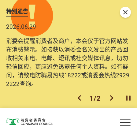
特別通告
关闭
2026.06.29
消委会提醒消费者及商户，本会仅于官方网站发
布消费警示。如接获以消委会名义发出的产品回
收相关来电、电邮、短讯或社交媒体讯息，切勿
轻信回应，更应避免透露任何个人资料。如有疑
问，请致电防骗易热线18222或消委会热线2929
2222查询。
1
/
2
上一个
下一个
开
Skip to main content
目
消费者委员会