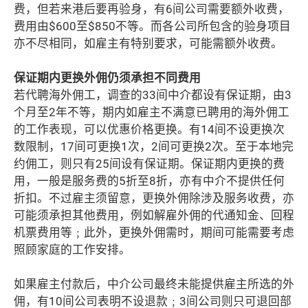
费，但若来港后要再验身，有6间公司需要额外收费，
费用由$600至$850不等。而各公司所包含的验身项目
亦不尽相同，如雇主有特别要求，可能需额外收费。
保证期内更换外佣仍须承担不同费用
若代聘海外佣工，调查的33间中介都设有保证期，由3
个月至2年不等，期内如雇主不满意已聘用的海外佣工
的工作表现，可以优惠价格更换。有14间不设更换次
数限制，17间可更换1次，2间可更换2次。至于本地完
约佣工，则只有25间设有保证期。保证期内更换的费
用，一般是服务费的5折至8折，亦有中介不提供任何
折扣。不过雇主须留意，更换外佣除涉及服务收费，亦
可能须承担其他费用，例如解雇外佣的代通知金、回程
机票费用等﹔此外，更换外佣需时，期间可能需要考虑
照顾家庭的工作安排。
如果雇主付款后，中介公司最终未能提供雇主所选的外
佣，有10间公司表明不设退款﹔3间公司则只可退回部