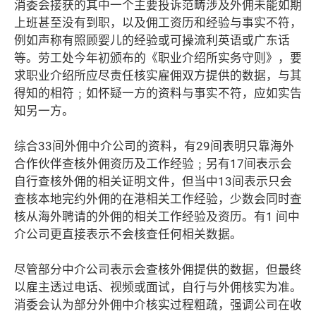
消委会接获的其中一个主要投诉范畴涉及外佣未能如期
上班甚至没有到职，以及佣工资历和经验与事实不符，
例如声称有照顾婴儿的经验或可操流利英语或广东话
等。劳工处今年初颁布的《职业介绍所实务守则》，要
求职业介绍所应尽责任核实雇佣双方提供的数据，与其
得知的相符﹔如怀疑一方的资料与事实不符，应如实告
知另一方。
综合33间外佣中介公司的资料，有29间表明只靠海外
合作伙伴查核外佣资历及工作经验﹔另有17间表示会
自行查核外佣的相关证明文件，但当中13间表示只会
查核本地完约外佣的在港相关工作经验，少数会同时查
核从海外聘请的外佣的相关工作经验及资历。有1 间中
介公司更直接表示不会核查任何相关数据。
尽管部分中介公司表示会查核外佣提供的数据，但最终
以雇主透过电话、视频或面试，自行与外佣核实为准。
消委会认为部分外佣中介核实过程粗疏，强调公司在收