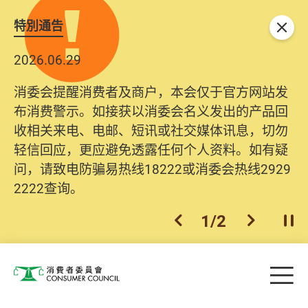
特別通告
关闭
2026.06.29
消委会提醒消费者及商户，本会仅于官方网站发
布消费警示。如接获以消委会名义发出的产品回
收相关来电、电邮、短讯或社交媒体讯息，切勿
轻信回应，更应避免透露任何个人资料。如有疑
问，请致电防骗易热线18222或消委会热线2929
2222查询。
1
/
2
上一个
下一个
开
Skip to main content
目
消费者委员会