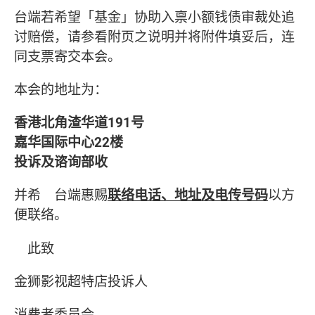
台端若希望「基金」协助入禀小额钱债审裁处追
讨赔偿，请参看附页之说明并将附件填妥后，连
同支票寄交本会。
本会的地址为：
香港北角渣华道191号
嘉华国际中心22楼
投诉及谘询部收
并希 台端惠赐
联络电话、地址及电传号码
以方
便联络。
此致
金狮影视超特店投诉人
消费者委员会