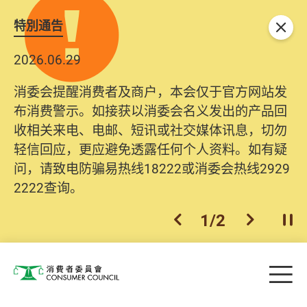
特別通告
关闭
2026.06.29
消委会提醒消费者及商户，本会仅于官方网站发
布消费警示。如接获以消委会名义发出的产品回
收相关来电、电邮、短讯或社交媒体讯息，切勿
轻信回应，更应避免透露任何个人资料。如有疑
问，请致电防骗易热线18222或消委会热线2929
2222查询。
1
/
2
上一个
下一个
开
Skip to main content
目
消费者委员会