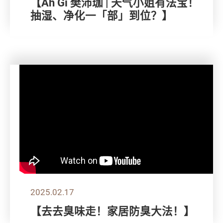
【Ah Gi 樊沛珈 | 天气小姐有法宝！
抽湿、净化一「部」到位？】
2025.02.17
【去去臭味走！家居防臭大法！】