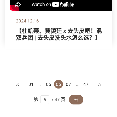
2024.12.16
【杜凯琹、黄镇廷 x 去头皮吧！混
双乒团 | 去头皮洗头水怎么选？】
上一页
下一页
01
…
05
06
07
…
47
第
/ 47 页
去