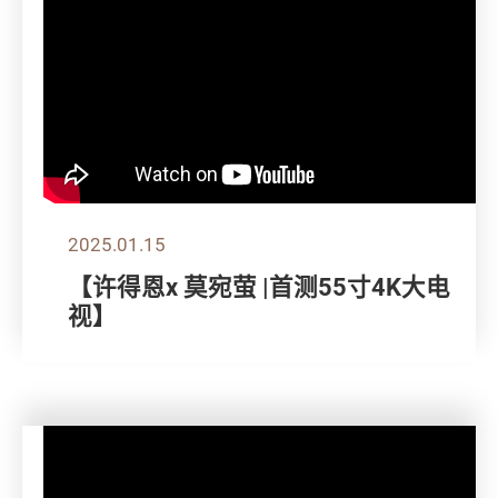
2025.01.15
【许得恩x 莫宛萤 |首测55寸4K大电
视】