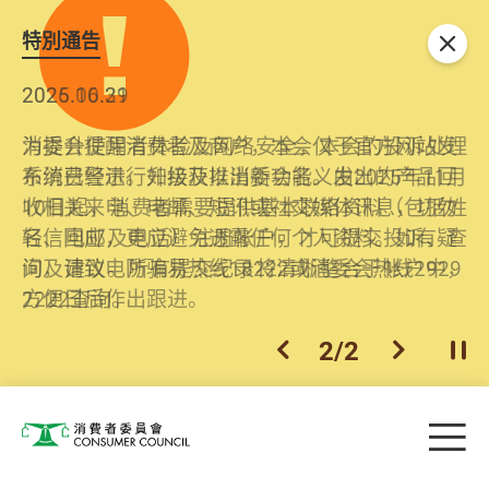
特別通告
关闭
2026.06.29
2025.10.31
消委会提醒消费者及商户，本会仅于官方网站发
为提升使用者体验及网络安全，本会的投诉处理
布消费警示。如接获以消委会名义发出的产品回
系统已经进行升级及推出新功能。由2025年11月
收相关来电、电邮、短讯或社交媒体讯息，切勿
10日起，消费者需要提供基本联络资料（包括姓
轻信回应，更应避免透露任何个人资料。如有疑
名、电邮及电话）注册帐户，才可提交投诉、查
问，请致电防骗易热线18222或消委会热线2929
询及建议。所有提交纪录将清晰整合于帐户中，
2222查询。
方便日后作出跟进。
2
/
2
上一个
下一个
开
Skip to main content
目
消费者委员会