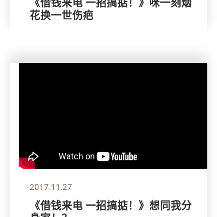
《借钱来电 一招搞掂！》咪一刻烟
花换一世伤疤
2017.11.27
《借钱来电 一招搞掂！》想同我分