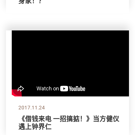
身家！？
2017.11.24
《借钱来电 一招搞掂！》当方健仪
遇上钟界仁