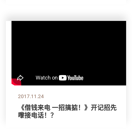
2017.11.24
《借钱来电 一招搞掂！》开记招先
嚟接电话！？