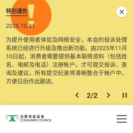
特別通告
关闭
2025.10.31
为提升使用者体验及网络安全，本会的投诉处理
系统已经进行升级及推出新功能。由2025年11月
10日起，消费者需要提供基本联络资料（包括姓
名、电邮及电话）注册帐户，才可提交投诉、查
询及建议。所有提交纪录将清晰整合于帐户中，
方便日后作出跟进。
2
/
2
上一个
下一个
开
Skip to main content
目
消费者委员会