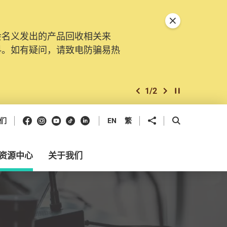
关闭特別通告
会名义发出的产品回收相关来
。由2025年11月10日起，
料。如有疑问，请致电防骗易热
交投诉、查询及建议。所有提交
2
/
2
上一个
下一个
开始/暂停幻灯
Facebook
Instagram
Youtube
抖音
领英
分享到
开启搜寻框
们
EN
繁
资源中心
关于我们