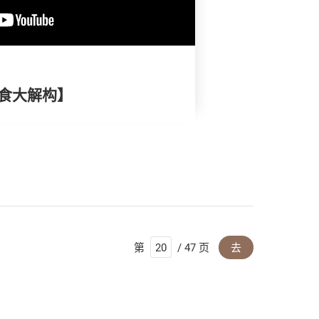
面食大解构】
第
/ 47 页
去