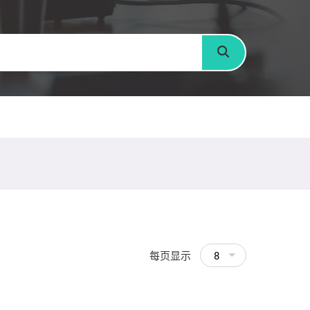
搜寻
每页显示
8