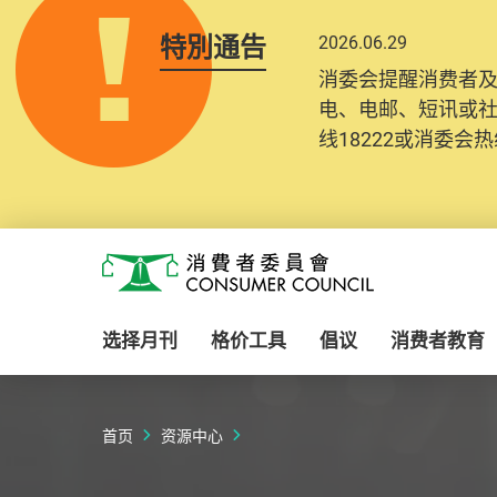
特別通告
2026.06.29
2025.10.31
消委会提醒消费者
为提升使用者体验及
电、电邮、短讯或
消费者需要提供基
线18222或消委会热线
纪录将清晰整合于
Skip to main content
消费者委员会
选择月刊
格价工具
倡议
消费者教育
首页
资源中心