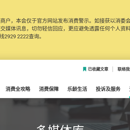
及商户，本会仅于官方网站发布消费警示。如接获以消委
网络安全，本会的投诉处理系统已经进行升级及推出新功能
社交媒体讯息，切勿轻信回应，更应避免透露任何个人资
本联络资料（包括姓名、电邮及电话）注册帐户，才可提
2929 2222查询。
帐户中，方便日后作出跟进。
已收藏文章
联络我
消费全攻略
消费保障
乐龄生活
投诉及服务