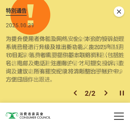
特別通告
关闭
2026.06.29
2025.10.31
消委会提醒消费者及商户，本会仅于官方网站发
为提升使用者体验及网络安全，本会的投诉处理
布消费警示。如接获以消委会名义发出的产品回
系统已经进行升级及推出新功能。由2025年11月
收相关来电、电邮、短讯或社交媒体讯息，切勿
10日起，消费者需要提供基本联络资料（包括姓
轻信回应，更应避免透露任何个人资料。如有疑
名、电邮及电话）注册帐户，才可提交投诉、查
问，请致电防骗易热线18222或消委会热线2929
询及建议。所有提交纪录将清晰整合于帐户中，
2222查询。
方便日后作出跟进。
2
/
2
上一个
下一个
开
Skip to main content
目
消费者委员会