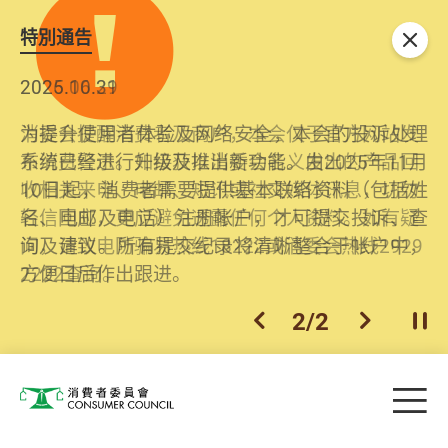
特別通告
关闭
2026.06.29
2025.10.31
消委会提醒消费者及商户，本会仅于官方网站发
为提升使用者体验及网络安全，本会的投诉处理
布消费警示。如接获以消委会名义发出的产品回
系统已经进行升级及推出新功能。由2025年11月
收相关来电、电邮、短讯或社交媒体讯息，切勿
10日起，消费者需要提供基本联络资料（包括姓
轻信回应，更应避免透露任何个人资料。如有疑
名、电邮及电话）注册帐户，才可提交投诉、查
问，请致电防骗易热线18222或消委会热线2929
询及建议。所有提交纪录将清晰整合于帐户中，
2222查询。
方便日后作出跟进。
2
/
2
上一个
下一个
开
Skip to main content
目
消费者委员会