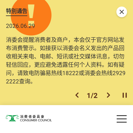
特別通告
关闭
2026.06.29
2025.10.31
消委会提醒消费者及商户，本会仅于官方网站发
为提升使用者体验及网络安全，本会的投诉处理
布消费警示。如接获以消委会名义发出的产品回
系统已经进行升级及推出新功能。由2025年11月
收相关来电、电邮、短讯或社交媒体讯息，切勿
10日起，消费者需要提供基本联络资料（包括姓
轻信回应，更应避免透露任何个人资料。如有疑
名、电邮及电话）注册帐户，才可提交投诉、查
问，请致电防骗易热线18222或消委会热线2929
询及建议。所有提交纪录将清晰整合于帐户中，
2222查询。
方便日后作出跟进。
2
/
2
上一个
下一个
开
Skip to main content
目
消费者委员会