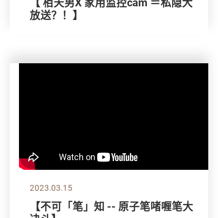
【 栢天男X 家用监控cam ＝私隐大
放送？！】
2023.03.15
【不可「笔」知 -- 原子笔啫喱笔大