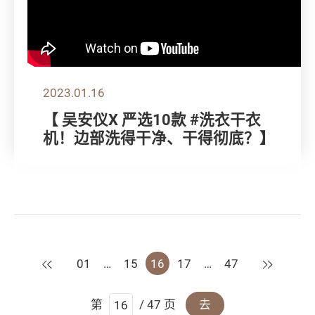
2023.01.16
【 吴安仪X 严选10款 #洗衣干衣
机！边部洗得干净、干得彻底？】
上一页
下一页
01
…
15
16
17
…
47
第
/ 47 页
去