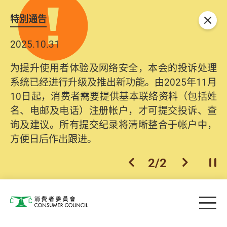
特別通告
关闭
2025.10.31
为提升使用者体验及网络安全，本会的投诉处理
系统已经进行升级及推出新功能。由2025年11月
10日起，消费者需要提供基本联络资料（包括姓
名、电邮及电话）注册帐户，才可提交投诉、查
询及建议。所有提交纪录将清晰整合于帐户中，
方便日后作出跟进。
2
/
2
上一个
下一个
开
Skip to main content
目
消费者委员会