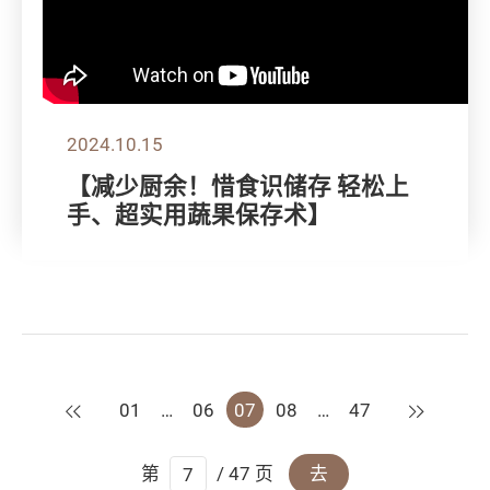
2024.10.15
【减少厨余！惜食识储存 轻松上
手、超实用蔬果保存术】
上一页
下一页
01
…
06
07
08
…
47
第
/ 47 页
去