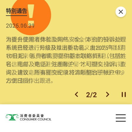
特別通告
关闭
2026.06.29
2025.10.31
消委会提醒消费者及商户，本会仅于官方网站发
为提升使用者体验及网络安全，本会的投诉处理
布消费警示。如接获以消委会名义发出的产品回
系统已经进行升级及推出新功能。由2025年11月
收相关来电、电邮、短讯或社交媒体讯息，切勿
10日起，消费者需要提供基本联络资料（包括姓
轻信回应，更应避免透露任何个人资料。如有疑
名、电邮及电话）注册帐户，才可提交投诉、查
问，请致电防骗易热线18222或消委会热线2929
询及建议。所有提交纪录将清晰整合于帐户中，
2222查询。
方便日后作出跟进。
2
/
2
上一个
下一个
开
Skip to main content
目
消费者委员会