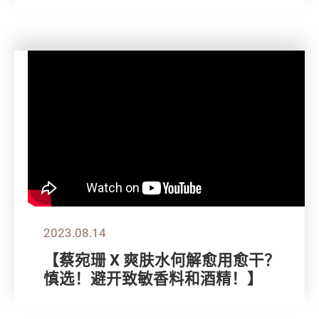
2023.08.14
【蔡宛珊 X 爽肤水何解愈用愈干？
慎选！避开致敏香料和酒精！】