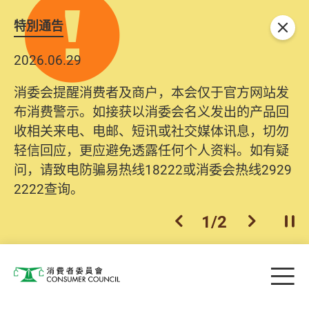
特別通告
关闭
2026.06.29
2025.10.31
消委会提醒消费者及商户，本会仅于官方网站发
为提升使用者体验及网络安全，本会的投诉处理
布消费警示。如接获以消委会名义发出的产品回
系统已经进行升级及推出新功能。由2025年11月
收相关来电、电邮、短讯或社交媒体讯息，切勿
10日起，消费者需要提供基本联络资料（包括姓
轻信回应，更应避免透露任何个人资料。如有疑
名、电邮及电话）注册帐户，才可提交投诉、查
问，请致电防骗易热线18222或消委会热线2929
询及建议。所有提交纪录将清晰整合于帐户中，
2222查询。
方便日后作出跟进。
2
/
2
上一个
下一个
开
Skip to main content
目
消费者委员会