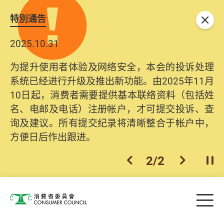
特別通告
关闭
2025.10.31
为提升使用者体验及网络安全，本会的投诉处理
系统已经进行升级及推出新功能。由2025年11月
10日起，消费者需要提供基本联络资料（包括姓
名、电邮及电话）注册帐户，才可提交投诉、查
询及建议。所有提交纪录将清晰整合于帐户中，
方便日后作出跟进。
2
/
2
上一个
下一个
开
Skip to main content
目
消费者委员会