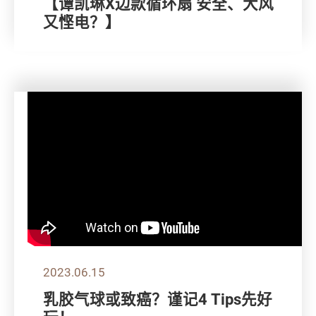
【谭凯琳X边款循环扇 安全、大风
又悭电？】
2023.06.15
乳胶气球或致癌？谨记4 Tips先好