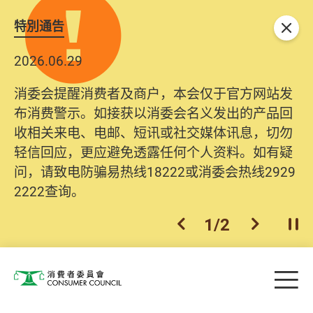
特別通告
关闭
2026.06.29
2025.10.31
消委会提醒消费者及商户，本会仅于官方网站发
为提升使用者体验及网络安全，本会的投诉处理
布消费警示。如接获以消委会名义发出的产品回
系统已经进行升级及推出新功能。由2025年11月
收相关来电、电邮、短讯或社交媒体讯息，切勿
10日起，消费者需要提供基本联络资料（包括姓
轻信回应，更应避免透露任何个人资料。如有疑
名、电邮及电话）注册帐户，才可提交投诉、查
问，请致电防骗易热线18222或消委会热线2929
询及建议。所有提交纪录将清晰整合于帐户中，
2222查询。
方便日后作出跟进。
2
/
2
上一个
下一个
开
Skip to main content
目
消费者委员会