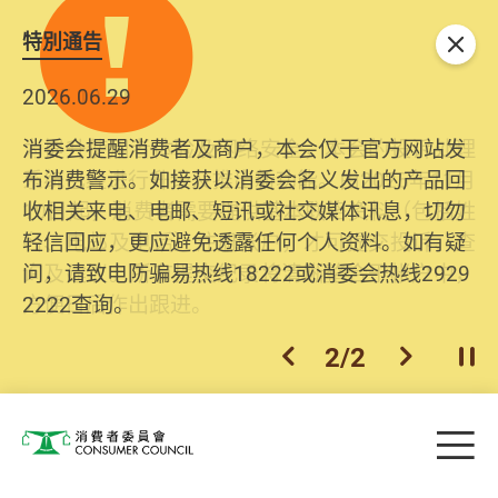
特別通告
关闭
2026.06.29
2025.10.31
消委会提醒消费者及商户，本会仅于官方网站发
为提升使用者体验及网络安全，本会的投诉处理
布消费警示。如接获以消委会名义发出的产品回
系统已经进行升级及推出新功能。由2025年11月
收相关来电、电邮、短讯或社交媒体讯息，切勿
10日起，消费者需要提供基本联络资料（包括姓
轻信回应，更应避免透露任何个人资料。如有疑
名、电邮及电话）注册帐户，才可提交投诉、查
问，请致电防骗易热线18222或消委会热线2929
询及建议。所有提交纪录将清晰整合于帐户中，
2222查询。
方便日后作出跟进。
2
/
2
上一个
下一个
开
Skip to main content
目
消费者委员会