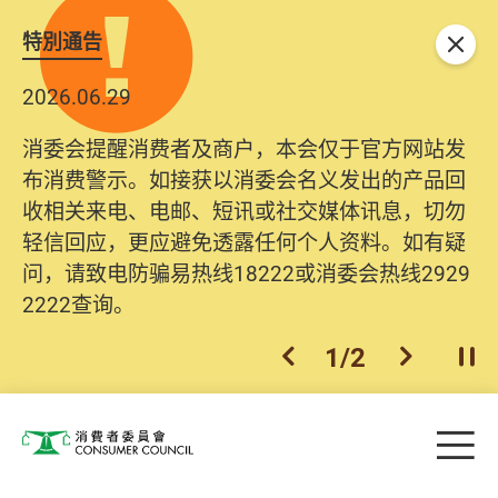
特別通告
关闭
2026.06.29
2025.10.31
消委会提醒消费者及商户，本会仅于官方网站发
为提升使用者体验及网络安全，本会的投诉处理
布消费警示。如接获以消委会名义发出的产品回
系统已经进行升级及推出新功能。由2025年11月
收相关来电、电邮、短讯或社交媒体讯息，切勿
10日起，消费者需要提供基本联络资料（包括姓
轻信回应，更应避免透露任何个人资料。如有疑
名、电邮及电话）注册帐户，才可提交投诉、查
问，请致电防骗易热线18222或消委会热线2929
询及建议。所有提交纪录将清晰整合于帐户中，
2222查询。
方便日后作出跟进。
2
/
2
上一个
下一个
开
Skip to main content
目
消费者委员会