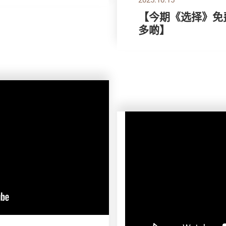
【今期《选择》免费
多啲】