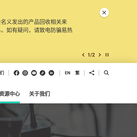
关闭特別通告
会名义发出的产品回收相关来
。由2025年11月10日起，
料。如有疑问，请致电防骗易热
交投诉、查询及建议。所有提交
2
/
2
上一个
下一个
开始/暂停幻灯
Facebook
Instagram
Youtube
抖音
领英
分享到
开启搜寻框
们
EN
繁
资源中心
关于我们