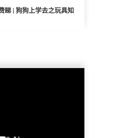
睇 | 狗狗上学去之玩具知