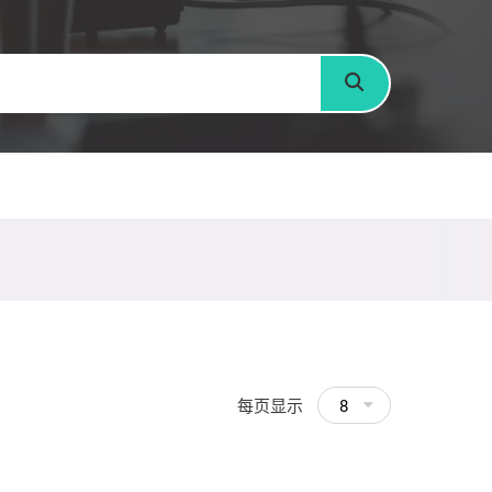
搜寻
每页显示
8