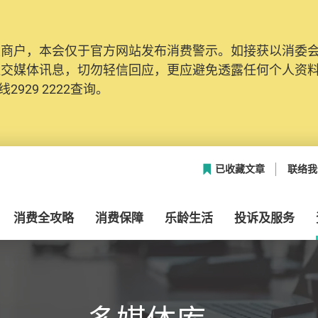
及商户，本会仅于官方网站发布消费警示。如接获以消委
网络安全，本会的投诉处理系统已经进行升级及推出新功能
社交媒体讯息，切勿轻信回应，更应避免透露任何个人资
本联络资料（包括姓名、电邮及电话）注册帐户，才可提
2929 2222查询。
帐户中，方便日后作出跟进。
已收藏文章
联络我
消费全攻略
消费保障
乐龄生活
投诉及服务