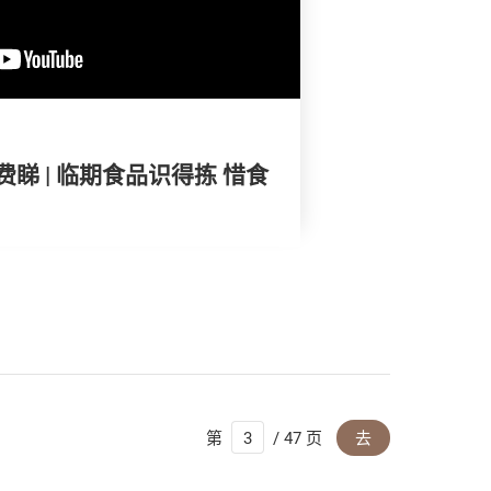
睇 | 临期食品识得拣 惜食
第
/ 47 页
去