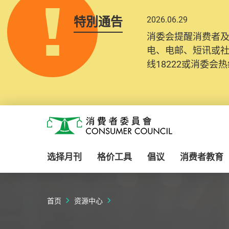
特別通告
2026.06.29
2025.10.31
消委会提醒消费者
为提升使用者体验及
电、电邮、短讯或
消费者需要提供基
线18222或消委会热线
纪录将清晰整合于
Skip to main content
消费者委员会
选择月刊
格价工具
倡议
消费者教育
首页
资源中心