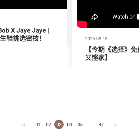
X Jaye Jaye |
生鞋挑选密技！
2025.08.18
【今期《选择》免费
又悭家】
上一页
下一页
01
02
03
04
05
…
47