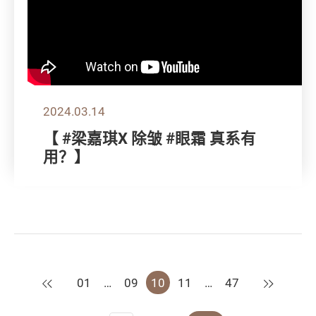
2024.03.14
【 #梁嘉琪X 除皱 #眼霜 真系有
用？】
上一页
下一页
01
…
09
10
11
…
47