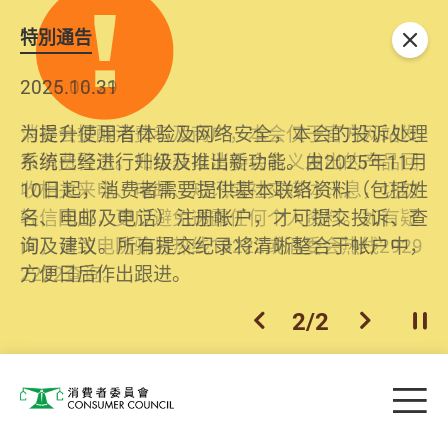
特別通告
关闭
2026.06.29
2025.10.31
消委会提醒消费者及商户，本会仅于官方网站发
为提升使用者体验及网络安全，本会的投诉处理
布消费警示。如接获以消委会名义发出的产品回
系统已经进行升级及推出新功能。由2025年11月
收相关来电、电邮、短讯或社交媒体讯息，切勿
10日起，消费者需要提供基本联络资料（包括姓
轻信回应，更应避免透露任何个人资料。如有疑
名、电邮及电话）注册帐户，才可提交投诉、查
问，请致电防骗易热线18222或消委会热线2929
询及建议。所有提交纪录将清晰整合于帐户中，
2222查询。
方便日后作出跟进。
2
/
2
上一个
下一个
开
Skip to main content
目
消费者委员会