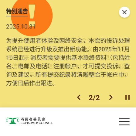
特別通告
关闭
2026.06.29
2025.10.31
消委会提醒消费者及商户，本会仅于官方网站发
为提升使用者体验及网络安全，本会的投诉处理
布消费警示。如接获以消委会名义发出的产品回
系统已经进行升级及推出新功能。由2025年11月
收相关来电、电邮、短讯或社交媒体讯息，切勿
10日起，消费者需要提供基本联络资料（包括姓
轻信回应，更应避免透露任何个人资料。如有疑
名、电邮及电话）注册帐户，才可提交投诉、查
问，请致电防骗易热线18222或消委会热线2929
询及建议。所有提交纪录将清晰整合于帐户中，
2222查询。
方便日后作出跟进。
2
/
2
上一个
下一个
开
Skip to main content
目
消费者委员会