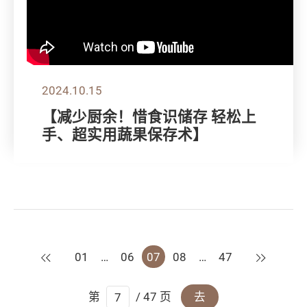
2024.10.15
【减少厨余！惜食识储存 轻松上
手、超实用蔬果保存术】
上一页
下一页
01
…
06
07
08
…
47
第
/ 47 页
去